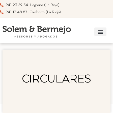
941 23 59 54 . Logroño (La Rioja)
941 13 48 87 . Calahorra (La Rioja).
Información su
Recomendador de a
Enlaces de interés
CIRCULARES