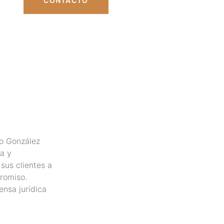
CONTACTO
ro González
ía y
us clientes a
romiso.
ensa jurídica