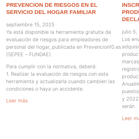
PREVENCION DE RIESGOS EN EL
INSCR
SERVICIO DEL HOGAR FAMILIAR
PROD
DECL
septiembre 15, 2025
julio 5
Ya está disponible la herramienta gratuita de
Los en
evaluación de riesgos para empleadores de
adquisi
personal del hogar, publicada en Prevencion10.es
product
(SEPEE – FUNDAE).
marcas 
Para cumplir con la normativa, deberá:
registr
1. Realizar la evaluación de riesgos con esta
product
herramienta y actualizarla cuando cambien las
Anualm
condiciones o haya un accidente.
puesto
y 2022 
Leer más
serán
Leer m