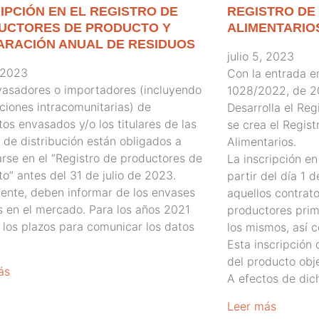
IPCIÓN EN EL REGISTRO DE
REGISTRO DE
UCTORES DE PRODUCTO Y
ALIMENTARIO
ARACIÓN ANUAL DE RESIDUOS
julio 5, 2023
, 2023
Con la entrada e
vasadores o importadores (incluyendo
1028/2022, de 20
ciones intracomunitarias) de
Desarrolla el Reg
os envasados y/o los titulares de las
se crea el Regist
de distribución están obligados a
Alimentarios.
arse en el “Registro de productores de
La inscripción en
o” antes del 31 de julio de 2023.
partir del día 1 
ente, deben informar de los envases
aquellos contrato
s en el mercado. Para los años 2021
productores prim
los plazos para comunicar los datos
los mismos, así 
Esta inscripción 
del producto obje
ás
A efectos de dich
Leer más