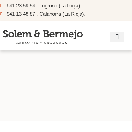
941 23 59 54 . Logroño (La Rioja)
941 13 48 87 . Calahorra (La Rioja).
Información sub
Recomendador de ay
Enlaces de interés