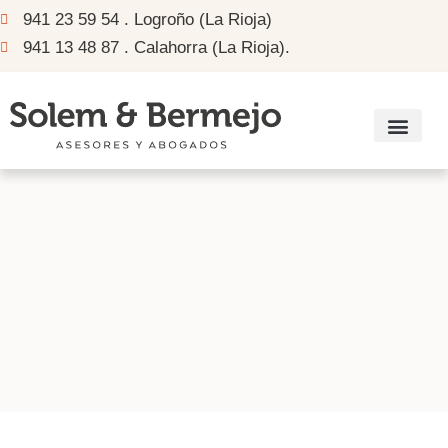
941 23 59 54 . Logroño (La Rioja)
941 13 48 87 . Calahorra (La Rioja).
Información sub
Recomendador de ay
Enlaces de interés