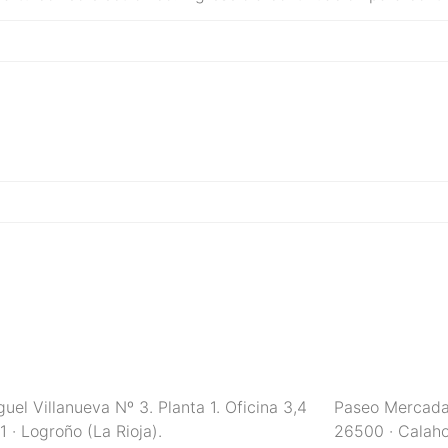
uel Villanueva Nº 3. Planta 1. Oficina 3,4
Paseo Mercadal
 · Logroño (La Rioja).
26500 · Calahor