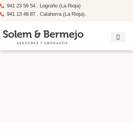
941 23 59 54 . Logroño (La Rioja)
941 13 48 87 . Calahorra (La Rioja).
Información su
Recomendador de a
Enlaces de interés