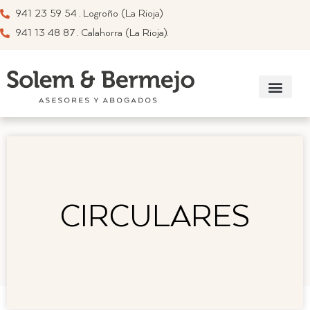
941 23 59 54 . Logroño (La Rioja)
941 13 48 87 . Calahorra (La Rioja).
Información su
Recomendador de a
Enlaces de interés
CIRCULARES